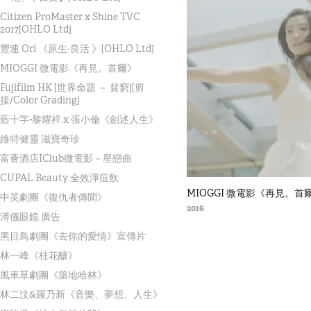
Citizen ProMaster x Shine TVC
2017[OHLO Ltd]
豐連 Ori 《原生‧良活 》[OHLO Ltd]
MIOGGI 微電影《再見。首爾》
Fujifilm HK [世界命題 － 貧窮][剪
接/Color Grading]
藍十字-黎耀祥 x 張小倫《劍述人生》
維特健靈 滋寶奇珍
富薈酒店IClub微電影－星戀曲
CUPAL Beauty 全效淨痘飲
MIOGGI 微電影《再見。首
中英劇團《復仇者傳聞》
2016
溥儀眼鏡 廣告
黑目鳥劇團《去你的愛情》宣傳片
林一峰《桂花釀》
風車草劇團《築地哈林》
林二汶&羅乃新《音樂、夢想、人生》