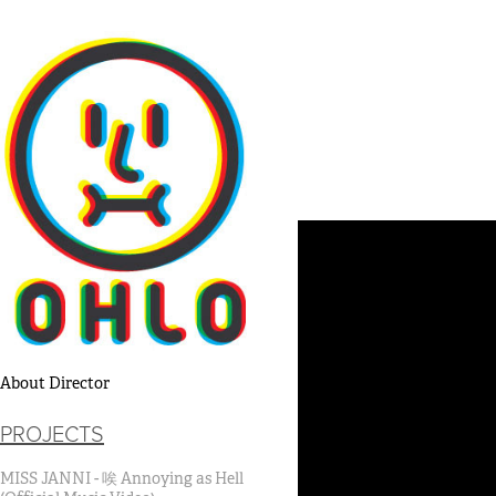
About Director
PROJECTS
MISS JANNI - 唉 Annoying as Hell