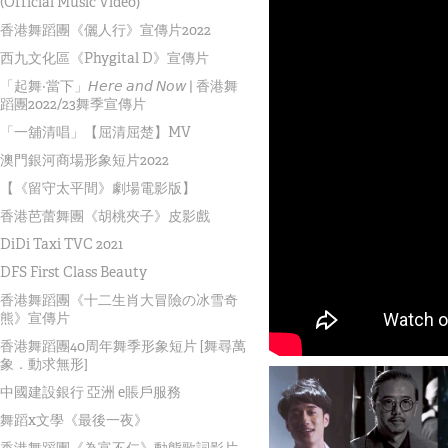
(Official Music Video)
香港舞蹈團《儷人行》宣傳片2022
西九文化區《Phygital D》宣傳片
「起舞‧當下」𝘏𝘦𝘳𝘦 𝘢𝘯𝘥 𝘕𝘰𝘸 | 香港舞
蹈團2022/23舞季宣傳片
「一舖清唱」【屈清屈楚】MV
澳門銀河商場形象短片2022
【《留守太平間》劇場電影版】
香港芭蕾舞團《胡桃夾子》皮影戲
DiDi Taxi TVC 2021
DFS First Class Beauty
香港舞蹈團《十二生肖大冒險の冰雪奇
熊》宣傳片
香港舞蹈團40周年舞季形象短片 [舞尋萬
象．動求無形]
中國建設銀行 亞洲 e賬戶服務
舞蹈x文學《最後一夜》
香港舞蹈團《為富不仁》動態歌詞影片