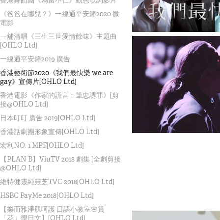
《爸爸在哪兒？》一線通平安鐘2020 微
電影
一舖清唱《三生三世愛情餘味》主題曲
[OHLO Ltd]
一線通平安鐘2019 廣告
香港藝術節2020《我們最快樂 we are
gay》宣傳片[OHLO Ltd]
香港電影《作家的謊言﹕筆忠誘罪》[剪
接@OHLO Ltd]
日本叮叮 廣告 2019[OHLO Ltd]
香港話劇團形象宣傳[OHLO Ltd]
宏利NO. 1 MPF[OHLO Ltd]
【PLAN B】ViuTV 2018 劇集 [全劇剪接
@OHLO Ltd]
維特健靈純靈芝TVC 2018[OHLO Ltd]
HSBC PayMe 2018[OHLO Ltd]
【樂而雅淨肌呵護 日語小教室🌸賞
「花」學日文】[OHLO Ltd]