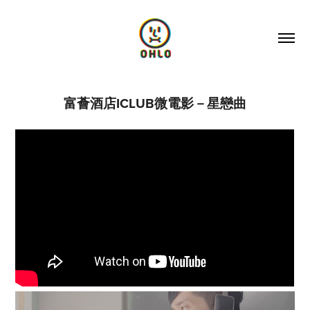
富薈酒店ICLUB微電影－星戀曲