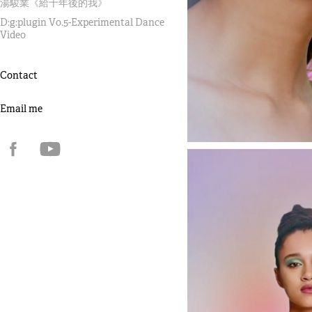
湯駿業《給十年後的我》
D:g:plugin V0.5-Experimental Dance
Video
Contact
Email me