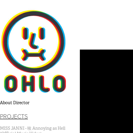
About Director
PROJECTS
MISS JANNI - 唉 Annoying as Hell