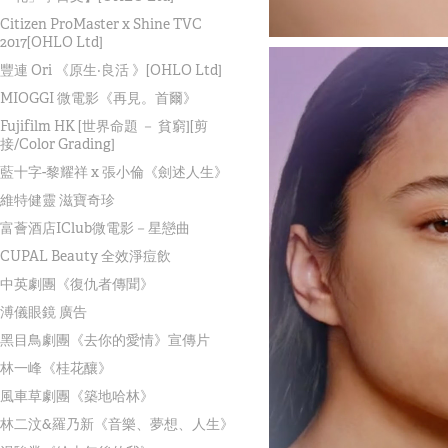
Citizen ProMaster x Shine TVC
2017[OHLO Ltd]
豐連 Ori 《原生‧良活 》[OHLO Ltd]
MIOGGI 微電影《再見。首爾》
Fujifilm HK [世界命題 － 貧窮][剪
接/Color Grading]
藍十字-黎耀祥 x 張小倫《劍述人生》
維特健靈 滋寶奇珍
富薈酒店IClub微電影－星戀曲
CUPAL Beauty 全效淨痘飲
中英劇團《復仇者傳聞》
溥儀眼鏡 廣告
黑目鳥劇團《去你的愛情》宣傳片
林一峰《桂花釀》
風車草劇團《築地哈林》
林二汶&羅乃新《音樂、夢想、人生》