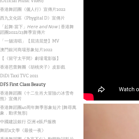
(Official Music Video)
香港舞蹈團《儷人行》宣傳片2022
西九文化區《Phygital D》宣傳片
「起舞‧當下」𝘏𝘦𝘳𝘦 𝘢𝘯𝘥 𝘕𝘰𝘸 | 香港舞
蹈團2022/23舞季宣傳片
「一舖清唱」【屈清屈楚】MV
澳門銀河商場形象短片2022
【《留守太平間》劇場電影版】
香港芭蕾舞團《胡桃夾子》皮影戲
DiDi Taxi TVC 2021
DFS First Class Beauty
香港舞蹈團《十二生肖大冒險の冰雪奇
熊》宣傳片
香港舞蹈團40周年舞季形象短片 [舞尋萬
象．動求無形]
中國建設銀行 亞洲 e賬戶服務
舞蹈x文學《最後一夜》
香港舞蹈團《為富不仁》動態歌詞影片