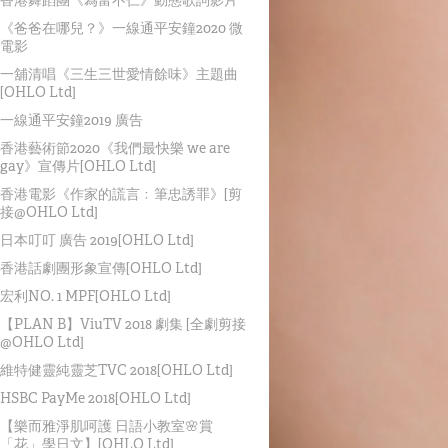
《爸爸在哪兒？》一線通平安鐘2020 微
電影
一舖清唱《三生三世愛情餘味》主題曲
[OHLO Ltd]
一線通平安鐘2019 廣告
香港藝術節2020《我們最快樂 we are
gay》宣傳片[OHLO Ltd]
香港電影《作家的謊言﹕筆忠誘罪》[剪
接@OHLO Ltd]
日本叮叮 廣告 2019[OHLO Ltd]
香港話劇團形象宣傳[OHLO Ltd]
宏利NO. 1 MPF[OHLO Ltd]
【PLAN B】ViuTV 2018 劇集 [全劇剪接
@OHLO Ltd]
維特健靈純靈芝TVC 2018[OHLO Ltd]
HSBC PayMe 2018[OHLO Ltd]
【樂而雅淨肌呵護 日語小教室🌸賞
「花」學日文】[OHLO Ltd]