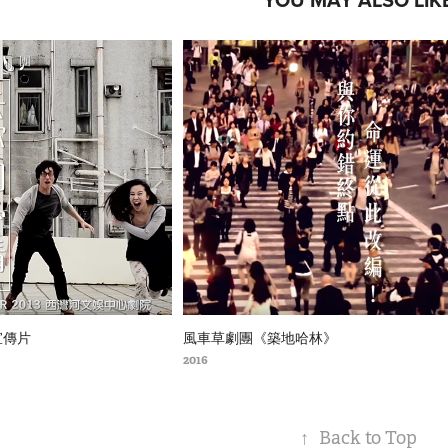
宣傳片
風車草劇團《築地哈林》
2016
↑
Back to Top