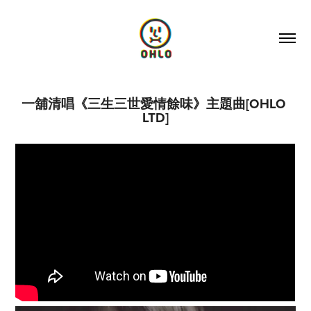
一舖清唱《三生三世愛情餘味》主題曲[OHLO 
LTD]