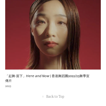
「起舞‧當下」𝘏𝘦𝘳𝘦 𝘢𝘯𝘥 𝘕𝘰𝘸 | 香港舞蹈團2022/23舞季宣
傳片
2023
↑
Back to Top